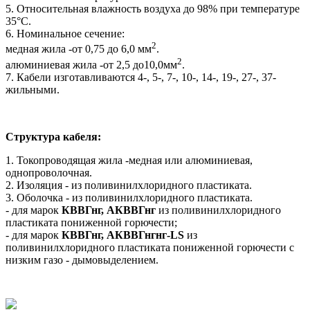
5. Относительная влажность воздуха до 98% при температуре
35°С.
6. Номинальное сечение:
2
медная жила -от 0,75 до 6,0 мм
.
2
алюминиевая жила -от 2,5 до10,0мм
.
7. Кабели изготавливаются 4-, 5-, 7-, 10-, 14-, 19-, 27-, 37-
жильными.
Структура кабеля:
1. Токопроводящая жила -медная или алюминиевая,
однопроволочная.
2. Изоляция - из поливинилхлоридного пластиката.
3. Оболочка - из поливинилхлоридного пластиката.
- для марок
КВВГнг, АКВВГнг
из поливинилхлоридного
пластиката пониженной горючести;
- для марок
КВВГнг, АКВВГнгнг
-
LS
из
поливинилхлоридного пластиката пониженной горючести с
низким газо - дымовыделением.