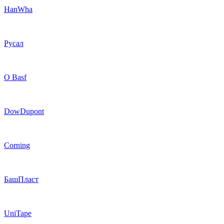
HanWha
Русал
O Basf
DowDupont
Corning
БашПласт
UniTape