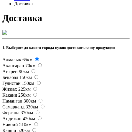
Доставка
Доставка
1.
Выберите до какого города нужно доставить вашу продукцию
Алмалык
65км
Ахангаран
70км
Ангрен
90км
Бекабад
150км
Гулистан
150км
Жиззах
225км
Каканд
250км
Наманган
300км
Самарканд
330км
Фергана
370км
Андижан
420км
Навоий
510км
Карши
520км