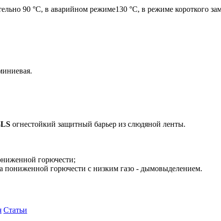
ельно 90 °С, в аварийном режиме130 °С, в режиме короткого за
миниевая.
-
LS
огнестойкий защитный барьер из слюдяной ленты.
ониженной горючести;
а пониженной горючести с низким газо - дымовыделением.
я
Статьи