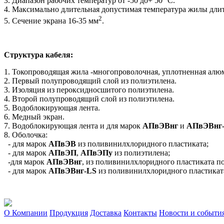
3. Диапазон рабочих температур от -50 до+ 50 °С.
4. Максимально длительная допустимая температура жилы длит
2
5. Сечение экрана 16-35 мм
.
Структура кабеля:
1. Токопроводящая жила -многопроволочная, уплотненная алю
2. Первый полупроводящий слой из полиэтилена.
3. Изоляция из пероксидносшитого полиэтилена.
4. Второй полупроводящий слой из полиэтилена.
5. Водоблокирующая лента.
6. Медный экран.
7. Водоблокирующая лента и для марок
АПвЭВнг
и
АПвЭВнг
8. Оболочка:
- для марок
АПвЭВ
из поливинилхлоридного пластиката;
- для марок
АПвЭП
,
АПвЭПу
из полиэтилена;
-для марок
АПвЭВнг
, из поливинилхлоридного пластиката п
- для марок
АПвЭВнг
-
LS
из поливинилхлоридного пластикат
О Компании
Продукция
Доставка
Контакты
Новости и событи