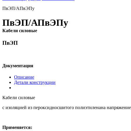
ПвЭП/АПвЭПу
ПвЭП/АПвЭПу
Кабели силовые
ПвЭП
Документация
Описание
Детали конструкции
Кабели силовые
с изоляцией из пероксидносшитого полиэтиленана напряжение
Применяется: