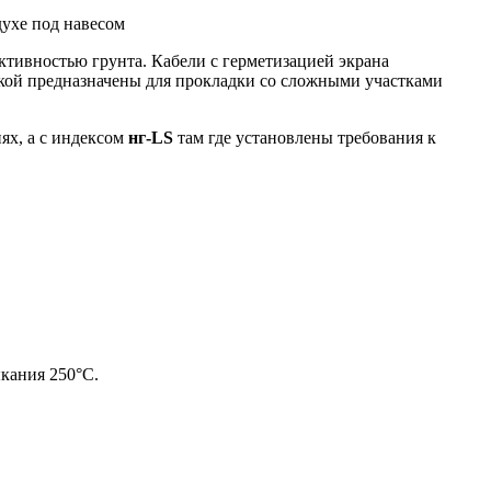
духе под навесом
ктивностью грунта. Кабели с герметизацией экрана
кой предназначены для прокладки со сложными участками
ях, а с индексом
нг-LS
там где установлены требования к
кания 250°С.