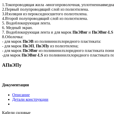
1.Токопроводящая жила -многопроволочная, уплотненнаямедна
2.Первый полупроводящий слой из полиэтилена.
3.Изоляция из пероксидносшитого полиэтилена.
4.Второй полупроводящий слой из полиэтилена.
5. Водоблокирующая лента.
6. Медный экран.
7. Водоблокирующая лента и для марок
ПвЭВнг
и
ПвЭВнг
-
LS
8.Оболочка:
- для марок
ПвЭВ
из поливинилхлоридного пластиката:
- для марок
ПвЭП
,
ПвЭПу
из полиэтилена;
- для марок
ПвЭВнг
из поливинилхлоридного пластиката пони
-для марок
ПвЭВнг
-
LS
из поливинилхлоридного пластиката по
АПвЭПу
Документация
Описание
Детали конструкции
Кабели силовые