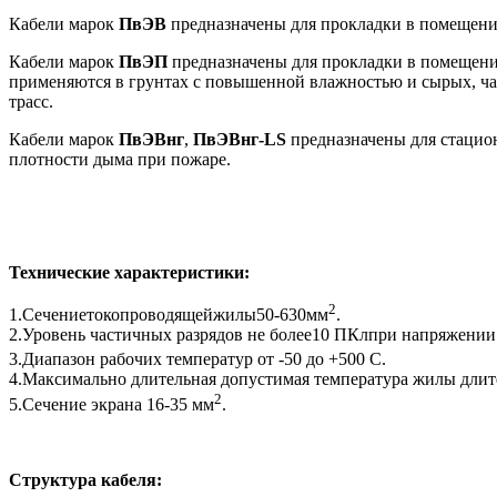
Кабели марок
ПвЭВ
предназначены для прокладки в помещениях
Кабели марок
ПвЭП
предназначены для прокладки в помещения
применяются в грунтах с повышенной влажностью и сырых, ча
трасс.
Кабели марок
ПвЭВнг
,
ПвЭВнг-LS
предназначены для стацион
плотности дыма при пожаре.
Технические характеристики:
2
1.Сечениетокопроводящейжилы50-630мм
.
2.Уровень частичных разрядов не более10 ПКлпри напряжении
3.Диапазон рабочих температур от -50 до +500 С.
4.Максимально длительная допустимая температура жилы длите
2
5.Сечение экрана 16-35 мм
.
Структура кабеля: