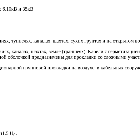
е 6,10кВ и 35кВ
ях, туннелях, каналах, шахтах, сухих грунтах и на открытом во
ях, каналах, шахтах, земле (траншеях). Кабели с герметизаци
ной оболочкой предназначены для прокладки со сложными участ
ионарной групповой прокладки на воздухе, в кабельных сооруже
и1,5 U
.
0