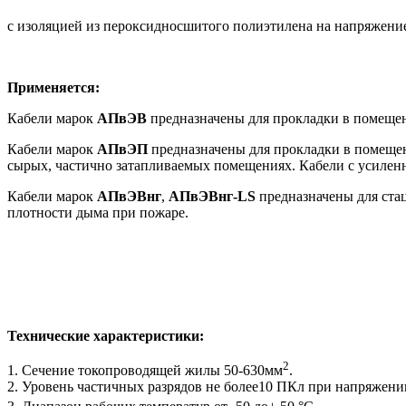
с изоляцией из пероксидносшитого полиэтилена на напряжени
Применяется:
Кабели марок
АПвЭВ
предназначены для прокладки в помещени
Кабели марок
АПвЭП
предназначены для прокладки в помещени
сырых, частично затапливаемых помещениях. Кабели с усилен
Кабели марок
АПвЭВнг
,
АПвЭВнг
-
LS
предназначены для стац
плотности дыма при пожаре.
Технические характеристики:
2
1. Сечение токопроводящей жилы 50-630мм
.
2. Уровень частичных разрядов не более10 ПКл при напряжени